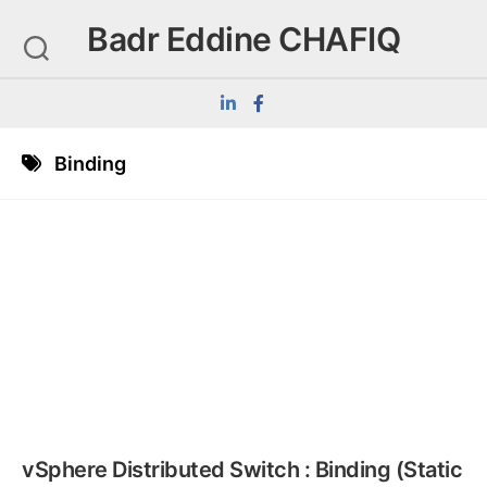
Skip
Badr Eddine CHAFIQ
to
content
Binding
vSphere Distributed Switch : Binding (Static