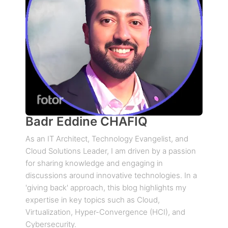
Badr Eddine CHAFIQ
As an IT Architect, Technology Evangelist, and
Cloud Solutions Leader, I am driven by a passion
for sharing knowledge and engaging in
discussions around innovative technologies. In a
'giving back' approach, this blog highlights my
expertise in key topics such as Cloud,
Virtualization, Hyper-Convergence (HCI), and
Cybersecurity.