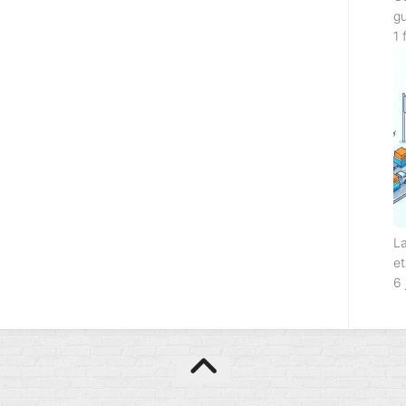
gu
1 
La
et
6 