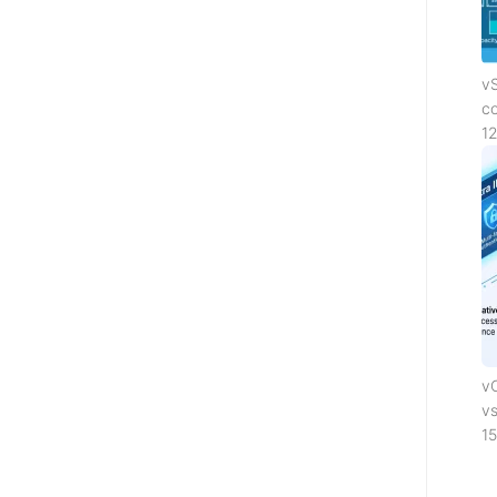
vS
c
12
vC
v
1