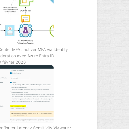
enter MFA : activer MFA via Identity
deration avec Azure Entra ID
 février 2026
nfigurer Latency Sensitivity VMware :