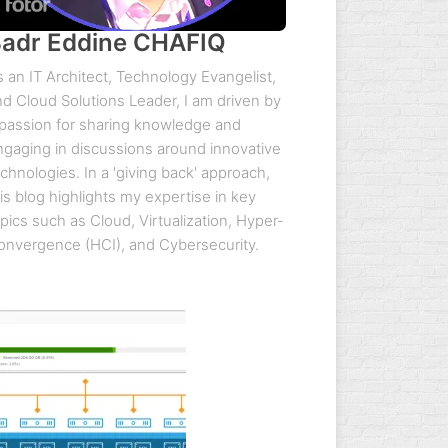
adr Eddine CHAFIQ
 an IT Architect, Technology Evangelist,
nd Cloud Solutions Leader, I am driven by
 passion for sharing knowledge and
ngaging in discussions around innovative
chnologies. In a 'giving back' approach,
is blog highlights my expertise in key
pics such as Cloud, Virtualization, Hyper-
onvergence (HCI), and Cybersecurity.