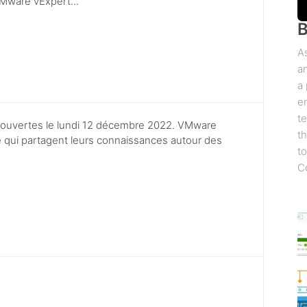
Mware vExpert...
B
As
a
a
e
te
 ouvertes le lundi 12 décembre 2022. VMware
th
e qui partagent leurs connaissances autour des
to
C