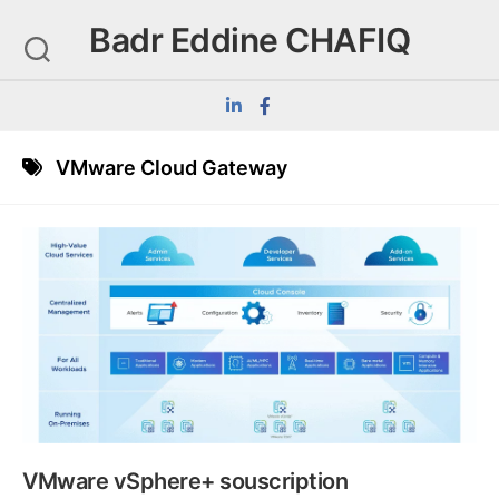
Skip
Badr Eddine CHAFIQ
to
content
VMware Cloud Gateway
VMware vSphere+ souscription