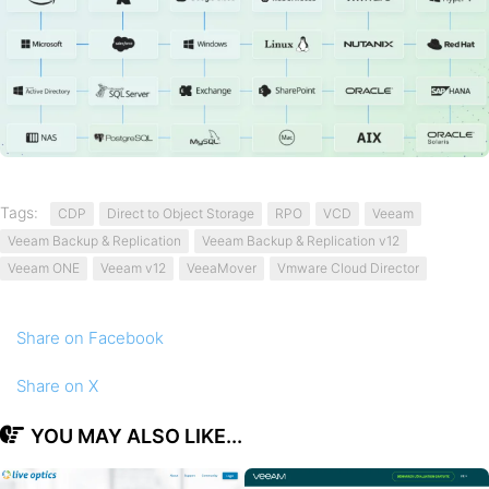
Tags:
CDP
Direct to Object Storage
RPO
VCD
Veeam
Veeam Backup & Replication
Veeam Backup & Replication v12
Veeam ONE
Veeam v12
VeeaMover
Vmware Cloud Director
Share
on Facebook
Share
on X
YOU MAY ALSO LIKE...