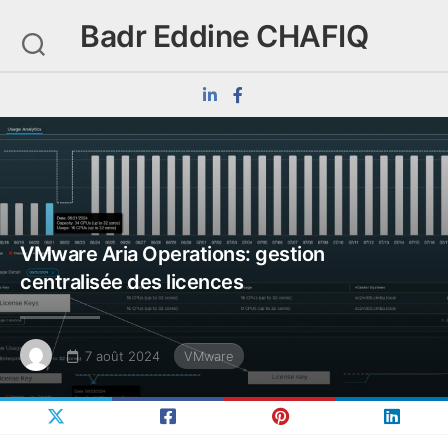
Skip
Badr Eddine CHAFIQ
to
content
VMware Aria Operations: gestion
centralisée des licences
7 août 2024
VMware