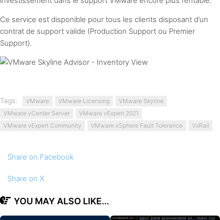
investissement dans le support VMware encore plus rentable.
Ce service est disponible pour tous les clients disposant d’un
contrat de support valide (Production Support ou Premier
Support).
Tags:
VMware
VMware Licensing
VMware Skyline
VMware vCenter Server
VMware vExpert 2021
VMware vExpert Community
VMware vSphere Fault Tolerance
VxRail
Share
on Facebook
Share
on X
YOU MAY ALSO LIKE...