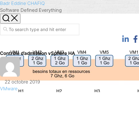
Skip
Badr Eddine CHAFIQ
to
Software Defined Everything
content
Contrôle d’admission vSphere HA
22 octobre 2019
VMware