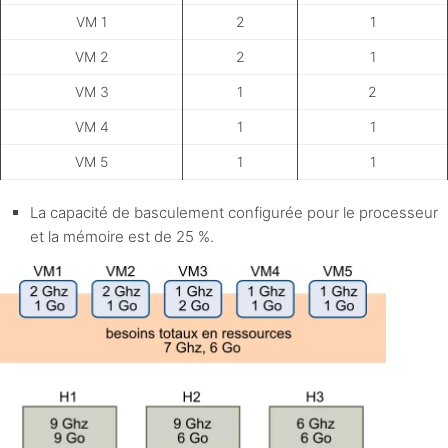
VM 1
2
1
VM 2
2
1
VM 3
1
2
VM 4
1
1
VM 5
1
1
La capacité de basculement configurée pour le processeur
et la mémoire est de 25 %.