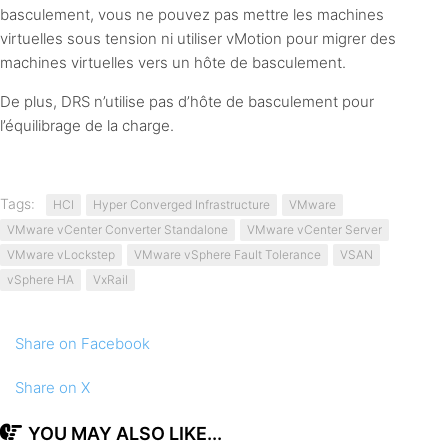
basculement, vous ne pouvez pas mettre les machines
virtuelles sous tension ni utiliser vMotion pour migrer des
machines virtuelles vers un hôte de basculement.
De plus, DRS n’utilise pas d’hôte de basculement pour
l’équilibrage de la charge.
Tags:
HCI
Hyper Converged Infrastructure
VMware
VMware vCenter Converter Standalone
VMware vCenter Server
VMware vLockstep
VMware vSphere Fault Tolerance
VSAN
vSphere HA
VxRail
Share
on Facebook
Share
on X
YOU MAY ALSO LIKE...